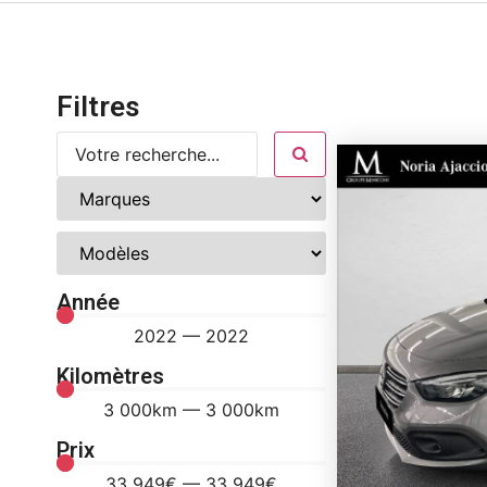
Filtres
Année
2022
—
2022
Kilomètres
3 000
km
—
3 000
km
Prix
33 949
€
—
33 949
€