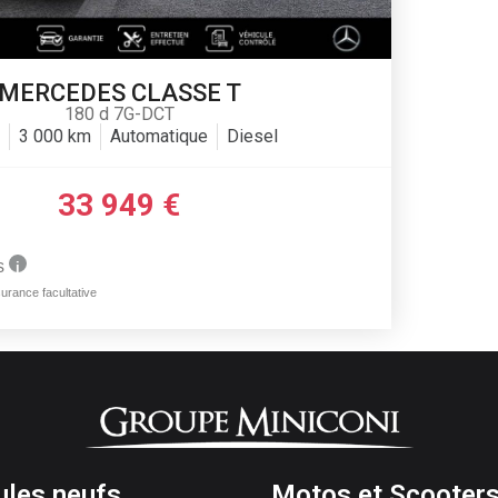
MERCEDES CLASSE T
180 d 7G-DCT
2
3 000 km
Automatique
Diesel
33 949 €
ules neufs
Motos et Scooter